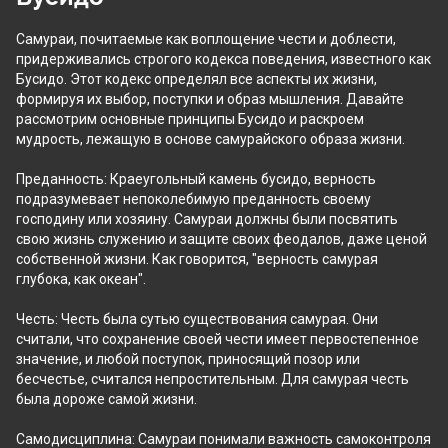
Самураи, почитаемые как воплощение чести и доблести, 
придерживались строгого кодекса поведения, известного как 
Бусидо. Этот кодекс определял все аспекты их жизни, 
формируя их выбор, поступки и образ мышления. Давайте 
рассмотрим основные принципы Бусидо и раскроем 
мудрость, лежащую в основе самурайского образа жизни.
Преданность: Краеугольный камень бусидо, верность 
подразумевает непоколебимую преданность своему 
господину или хозяину. Самураи должны были посвятить 
свою жизнь служению и защите своих феодалов, даже ценой 
собственной жизни. Как говорится, "верность самурая 
глубока, как океан".
Честь: Честь была сутью существования самурая. Они 
считали, что сохранение своей чести имеет первостепенное 
значение, и любой поступок, приносящий позор или 
бесчестье, считался непростительным. Для самурая честь 
была дороже самой жизни.
Самодисциплина: Самураи понимали важность самоконтроля 