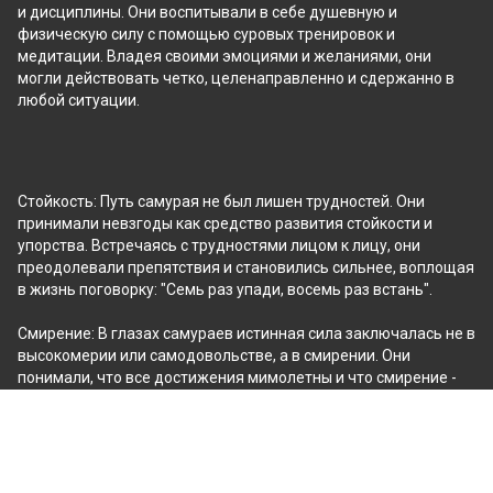
и дисциплины. Они воспитывали в себе душевную и 
физическую силу с помощью суровых тренировок и 
медитации. Владея своими эмоциями и желаниями, они 
могли действовать четко, целенаправленно и сдержанно в 
любой ситуации.
Стойкость: Путь самурая не был лишен трудностей. Они
принимали невзгоды как средство развития стойкости и
упорства. Встречаясь с трудностями лицом к лицу, они
преодолевали препятствия и становились сильнее, воплощая
в жизнь поговорку: "Семь раз упади, восемь раз встань".
Смирение: В глазах самураев истинная сила заключалась не в
высокомерии или самодовольстве, а в смирении. Они
понимали, что все достижения мимолетны и что смирение -
это ключ к постоянному росту и обучению. Как гласит одна из
самурайских пословиц, "истинная сила ощущается, когда
человек обладает огромной мощью, но предпочитает ее
сдерживать".