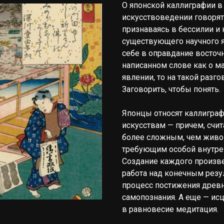
О японской каллиграфии в
искусствоведении говорят
признаваясь в бессилии и
существующего научного я
себе в оправдание восточ
написанном слове как о м
явлении, то на такой разг
Заговорить, чтобы понять.
Японцы относят каллигра
искусствам — причем, счи
более сложным, чем живоп
требующим особой внутре
Создание каждого произве
работа над конечным резу
процесс постижения древн
самопознания. А еще — и
в равновесие медитация.