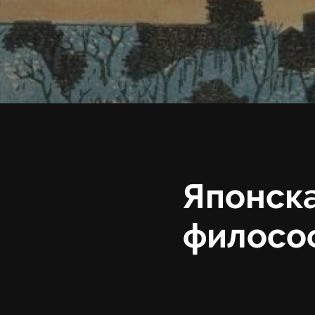
Японска
философ