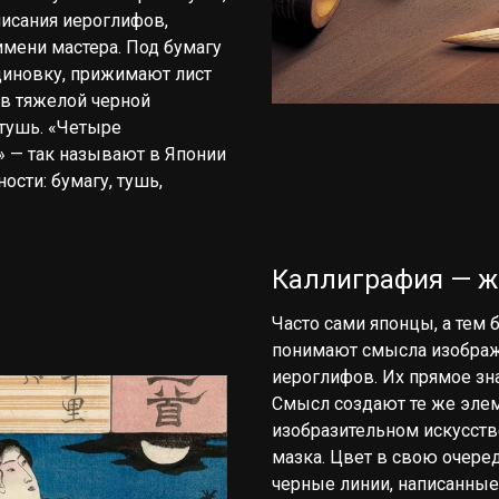
писания иероглифов,
имени мастера. Под бумагу
иновку, прижимают лист
 в тяжелой черной
тушь. «Четыре
» — так называют в Японии
сти: бумагу, тушь,
Каллиграфия — ж
Часто сами японцы, а тем 
понимают смысла изображ
иероглифов. Их прямое зн
Смысл создают те же элем
изобразительном искусстве
мазка. Цвет в свою очеред
черные линии, написанные