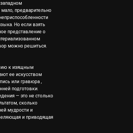
 западном
 мало, предварительно
 неприспособленности
зыка. Но если взять
ное представление о
атериализованном
овор можно решиться.
фию к изящным
тают ее искусством
ись или гравюра ,
нней подготовки.
дения — это не столько
льтатом, сколько
ей мудрости и
сцеляющая и приводящая