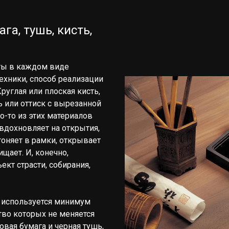
га, тушь, кисть,
ты в каждом виде
техники, способ реализации
руглая или плоская кисть,
ль или оттиск с вырезанной
о-то из этих материалов
вдохновляет на открытия,
гоняет в рамки, открывает
ищает. И, конечно,
кт страсти, собирания,
 используется минимум
тво которых не меняется
овая бумага и черная тушь,