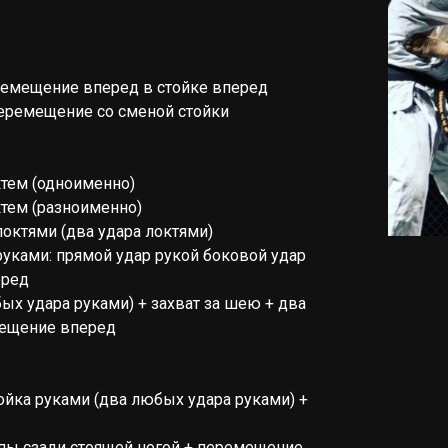
емещение вперед в стойке вперед
еремещение со сменой стойки
ктем (одноименно)
ктем (разноименно)
локтями (два удара локтями)
руками: прямой удар рукой боковой удар
еред
ых удара руками) + захват за шею + два
мещение вперед
ойка руками (два любых удара руками) +
пы сзади стоящей ногой + перемещение