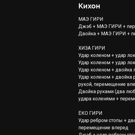
Кихон
МАЭ ГИРИ
Джэб + МАЭ ГИРИ + пер
Двойка + МАЭ ГИРИ + п
ХИЗА ГИРИ
Удар коленом + удар ло
Удар коленом + удар ло
Удар коленом + двойка 
Удар коленом + двойка 
рукой, перемещение вп
Двойка руками (два люб
удара коленями + пере
ЁКО ГИРИ
Удар ребром стопы + дв
перемещение вперед
Джэб + удар ребром сто