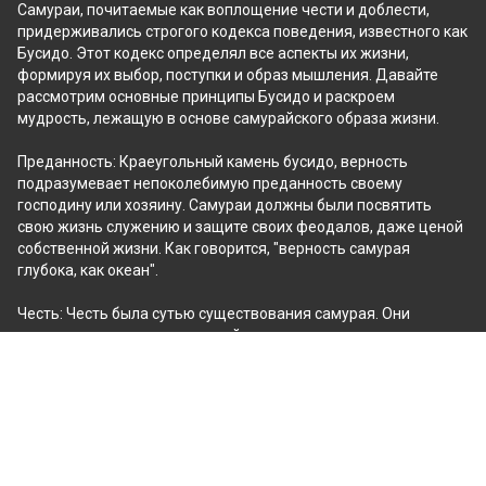
Самураи, почитаемые как воплощение чести и доблести, 
придерживались строгого кодекса поведения, известного как 
Бусидо. Этот кодекс определял все аспекты их жизни, 
формируя их выбор, поступки и образ мышления. Давайте 
рассмотрим основные принципы Бусидо и раскроем 
мудрость, лежащую в основе самурайского образа жизни.
Преданность: Краеугольный камень бусидо, верность 
подразумевает непоколебимую преданность своему 
господину или хозяину. Самураи должны были посвятить 
свою жизнь служению и защите своих феодалов, даже ценой 
собственной жизни. Как говорится, "верность самурая 
глубока, как океан".
Честь: Честь была сутью существования самурая. Они 
считали, что сохранение своей чести имеет первостепенное 
значение, и любой поступок, приносящий позор или 
бесчестье, считался непростительным. Для самурая честь 
была дороже самой жизни.
Самодисциплина: Самураи понимали важность самоконтроля 
и дисциплины. Они воспитывали в себе душевную и 