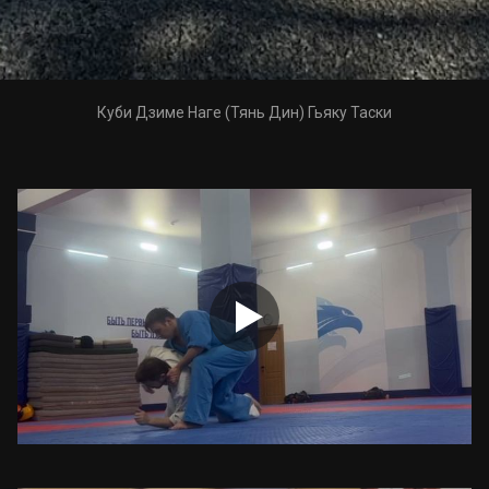
Куби Дзиме Наге (Тянь Дин) Гьяку Таски