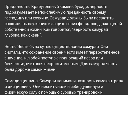
Преданность: Краеугольный камень бусидо, верность 
подразумевает непоколебимую преданность своему 
господину или хозяину. Самураи должны были посвятить 
свою жизнь служению и защите своих феодалов, даже ценой 
собственной жизни. Как говорится, "верность самурая 
глубока, как океан".
Честь: Честь была сутью существования самурая. Они 
считали, что сохранение своей чести имеет первостепенное 
значение, и любой поступок, приносящий позор или 
бесчестье, считался непростительным. Для самурая честь 
была дороже самой жизни.
Самодисциплина: Самураи понимали важность самоконтроля 
и дисциплины. Они воспитывали в себе душевную и 
физическую силу с помощью суровых тренировок и 
медитации. Владея своими эмоциями и желаниями, они 
могли действовать четко, целенаправленно и сдержанно в 
любой ситуации.